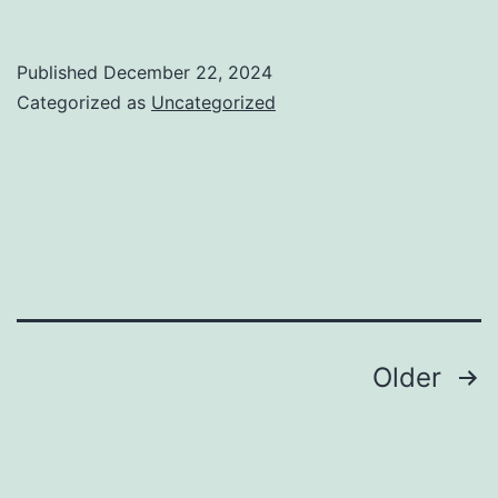
Unik
Black
Published
December 22, 2024
Clover
Categorized as
Uncategorized
Posts
Older
navigation