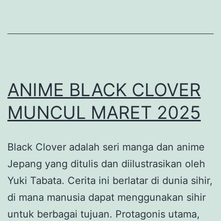
release
date
speculation,
trailer,
and
ANIME BLACK CLOVER
everything
MUNCUL MARET 2025
we
know
Black Clover adalah seri manga dan anime
so
Jepang yang ditulis dan diilustrasikan oleh
far
Yuki Tabata. Cerita ini berlatar di dunia sihir,
di mana manusia dapat menggunakan sihir
untuk berbagai tujuan. Protagonis utama,