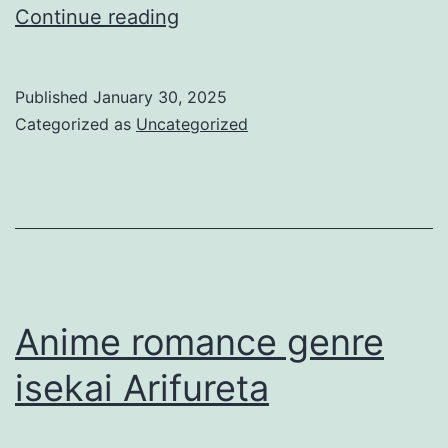
Alur
Continue reading
Cerita
Anime
Published
January 30, 2025
Ameku
Categorized as
Uncategorized
Takao
no
Suiri
Karte
Anime romance genre
isekai Arifureta