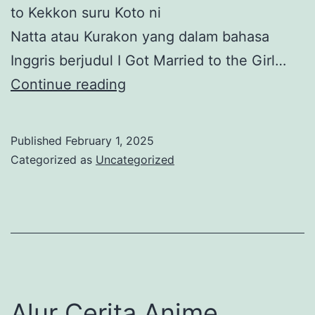
to Kekkon suru Koto ni
Natta atau Kurakon yang dalam bahasa
Inggris berjudul I Got Married to the Girl…
Anime
Continue reading
Romance
Class
Published
February 1, 2025
no
Categorized as
Uncategorized
Daikirai
na
Joshi
to
Kekkon
Suru
Alur Cerita Anime