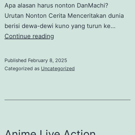
Apa alasan harus nonton DanMachi?
Urutan Nonton Cerita Menceritakan dunia
berisi dewa-dewi kuno yang turun ke…
Anime
Continue reading
Danmachi
MMORPG
Published
February 8, 2025
Versi
Categorized as
Uncategorized
Real
Life
Anime Live Action