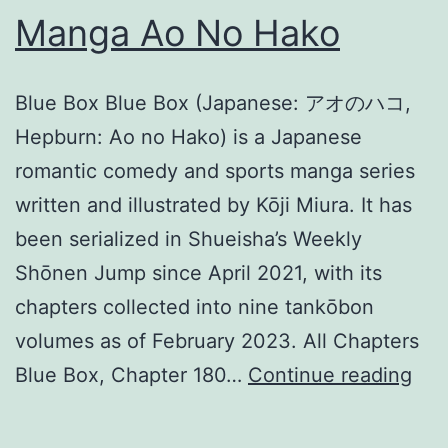
Manga Ao No Hako
Blue Box Blue Box (Japanese: アオのハコ,
Hepburn: Ao no Hako) is a Japanese
romantic comedy and sports manga series
written and illustrated by Kōji Miura. It has
been serialized in Shueisha’s Weekly
Shōnen Jump since April 2021, with its
chapters collected into nine tankōbon
volumes as of February 2023. All Chapters
Ma
Blue Box, Chapter 180…
Continue reading
Ao
No